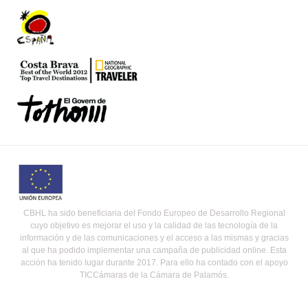
CBHL ha sido beneficiaria del Fondo Europeo de Desarrollo Regional
cuyo objetivo es mejorar el uso y la calidad de las tecnología de la
información y de las comunicaciones y el acceso a las mismas y gracias
al que ha podido implementar una campaña de publicidad online. Esta
acción ha tenido lugar durante 2017. Para ello ha contado con el apoyo
TICCámaras de la Cámara de Palamós.