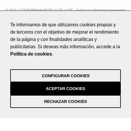
© 2021. COSTA BRAVA HOTELS DE LUXE - Todos los derechos reservados
Aviso legal
Te informamos de que utilizamos cookies propias y
Política de privacidad
de terceros con el objetivo de mejorar el rendimiento
Política de cookies
de la página y con finalidades analíticas y
Créditos
publicitarias. Si deseas más información, accede a la
by NEORG
Política de cookies
.
Aviso legal
Política de privacidad
Política de cookies
CONFIGURAR COOKIES
Créditos
by NEORG
ACEPTAR COOKIES
RECHAZAR COOKIES
Información práctica y actualizada sobre la Covid-19