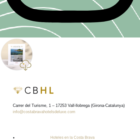
Carrer del Turisme, 1 – 17253 Vall-llobrega (Girona-Catalunya)
info@costabravahotelsdeluxe.com
Hoteles en la Costa Brava