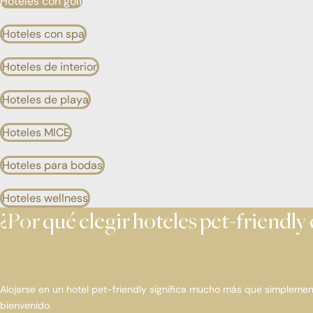
Hoteles con golf
Hoteles con spa
Hoteles de interior
Hoteles de playa
Hoteles MICE
Hoteles para bodas
Hoteles wellness
¿Por qué elegir hoteles pet-friendly
Alojarse en un hotel pet-friendly significa mucho más que simplemen
bienvenido.