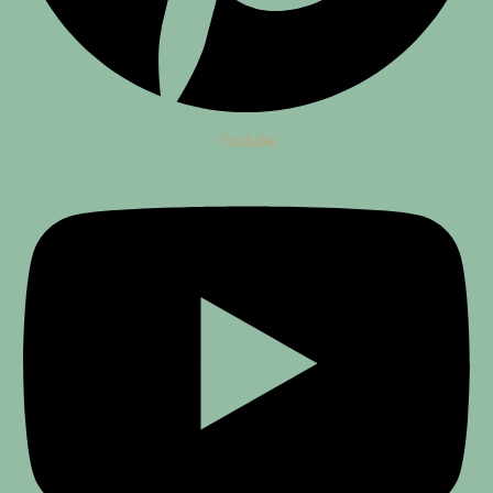
Youtube