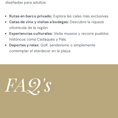
diseñadas para adultos:
Rutas en barco privado:
Explora las calas más exclusivas.
Catas de vino y visitas a bodegas:
Descubre la riqueza
vitivinícola de la región.
Experiencias culturales:
Visita museos y recorre pueblos
históricos como Cadaqués y Pals.
Deportes y relax:
Golf, senderismo o simplemente
contemplar el atardecer en la playa.
FAQ's