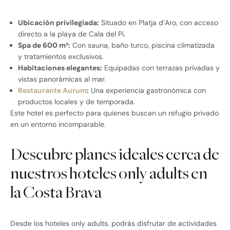
Ubicación privilegiada:
Situado en Platja d’Aro, con acceso
directo a la playa de Cala del Pi.
Spa de 600 m²:
Con sauna, baño turco, piscina climatizada
y tratamientos exclusivos.
Habitaciones elegantes:
Equipadas con terrazas privadas y
vistas panorámicas al mar.
Restaurante Aurum
:
Una experiencia gastronómica con
productos locales y de temporada.
Este hotel es perfecto para quienes buscan un refugio privado
en un entorno incomparable.
Descubre planes ideales cerca de
nuestros hoteles only adults en
la Costa Brava
Desde los hoteles only adults, podrás disfrutar de actividades