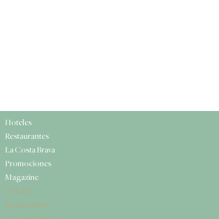
Hoteles
Restaurantes
La Costa Brava
Promociones
Magazine
Hoteles
Restaurantes
La Costa Brava