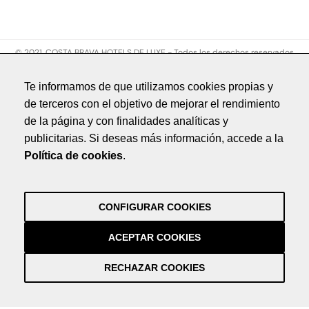
© 2021. COSTA BRAVA HOTELS DE LUXE - Todos los derechos reservados
Aviso legal
Te informamos de que utilizamos cookies propias y
Política de privacidad
de terceros con el objetivo de mejorar el rendimiento
Política de cookies
de la página y con finalidades analíticas y
Créditos
publicitarias. Si deseas más información, accede a la
by NEORG
Política de cookies
.
Aviso legal
Política de privacidad
Política de cookies
CONFIGURAR COOKIES
Créditos
by NEORG
ACEPTAR COOKIES
RECHAZAR COOKIES
Información práctica y actualizada sobre la Covid-19