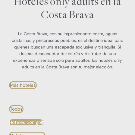
Hoteles only adults en la
Costa Brava
La Costa Brava, con su impresionante costa, aguas
cristalinas y pintorescos pueblos, es el destino ideal para
quienes buscan una escapada exclusiva y tranquila. Si
deseas desconectar del estrés y disfrutar de una
experiencia diseñada solo para adultos, los hoteles only
adults en la Costa Brava son tu mejor elección.
Más hoteles
Todos
Hoteles con golf