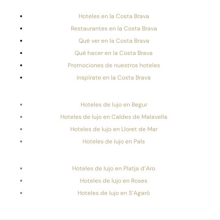
Hoteles en la Costa Brava
Restaurantes en la Costa Brava
Qué ver en la Costa Brava
Qué hacer en la Costa Brava
Promociones de nuestros hoteles
Inspírate en la Costa Brava
Hoteles de lujo en Begur
Hoteles de lujo en Caldes de Malavella
Hoteles de lujo en Lloret de Mar
Hoteles de lujo en Pals
Hoteles de lujo en Platja d’Aro
Hoteles de lujo en Roses
Hoteles de lujo en S’Agaró