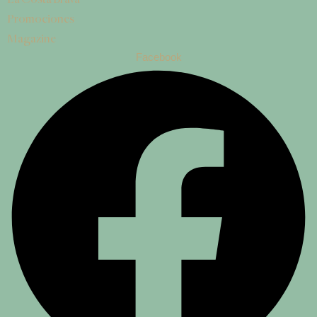
Promociones
Magazine
Facebook