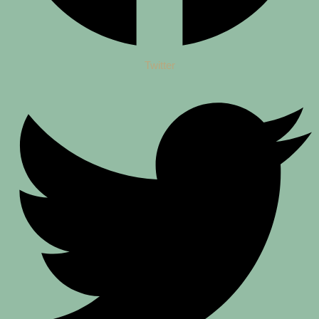
Twitter