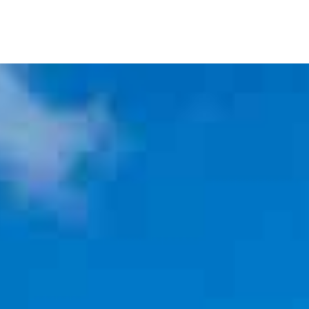
ES
EN
FR
CA
CATALÀ +