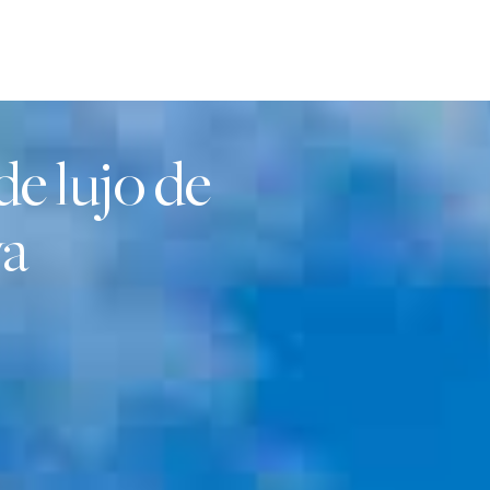
de lujo de
va