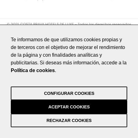
© 2021. COSTA BRAVA HOTELS DE LUXE - Todos los derechos reservados
Aviso legal
Te informamos de que utilizamos cookies propias y
Política de privacidad
de terceros con el objetivo de mejorar el rendimiento
Política de cookies
de la página y con finalidades analíticas y
Créditos
publicitarias. Si deseas más información, accede a la
by NEORG
Política de cookies
.
Aviso legal
Política de privacidad
Política de cookies
CONFIGURAR COOKIES
Créditos
by NEORG
ACEPTAR COOKIES
RECHAZAR COOKIES
Información práctica y actualizada sobre la Covid-19