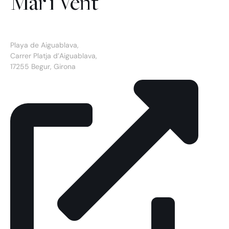
Mar i Vent
Playa de Aiguablava,
Carrer Platja d’Aiguablava,
17255 Begur, Girona