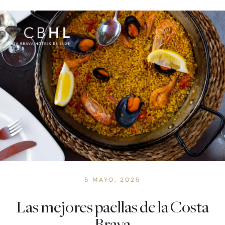
Saltar
al
contenido
ES
CATALÀ +
5 MAYO, 2025
Las mejores paellas de la Costa
Brava