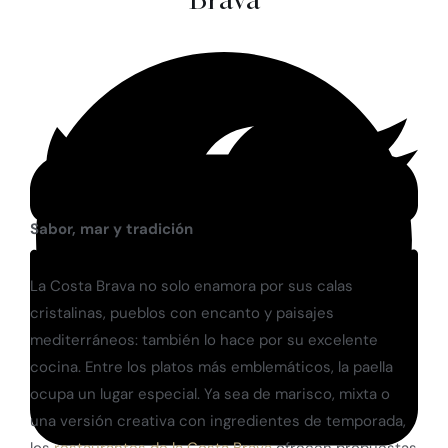
Sabor, mar y tradición
La Costa Brava no solo enamora por sus calas
cristalinas, pueblos con encanto y paisajes
mediterráneos: también lo hace por su excelente
cocina. Entre los platos más emblemáticos, la paella
ocupa un lugar especial. Ya sea de marisco, mixta o
una versión creativa con ingredientes de temporada,
los
restaurantes de la Costa Brava
ofrecen propuestas