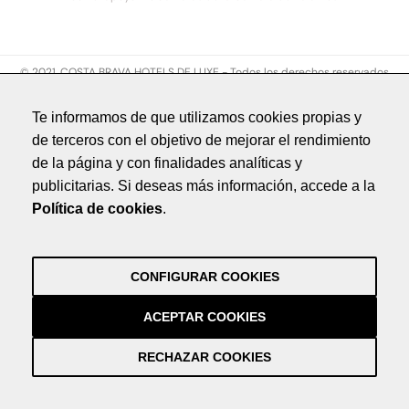
© 2021. COSTA BRAVA HOTELS DE LUXE - Todos los derechos reservados
Aviso legal
Te informamos de que utilizamos cookies propias y
Política de privacidad
de terceros con el objetivo de mejorar el rendimiento
Política de cookies
de la página y con finalidades analíticas y
Créditos
publicitarias. Si deseas más información, accede a la
by NEORG
Política de cookies
.
Aviso legal
Política de privacidad
Política de cookies
CONFIGURAR COOKIES
Créditos
by NEORG
ACEPTAR COOKIES
RECHAZAR COOKIES
Información práctica y actualizada sobre la Covid-19