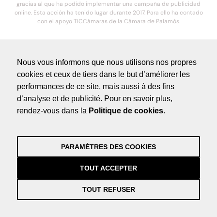
gracias al que ha podido implementar una campaña de publicidad
online. Esta acción ha tenido lugar durante 2017. Para ello ha contado
con el apoyo TICCámaras de la Cámara de Palamós.
© 2021. COSTA BRAVA HOTELS DE LUXE - Todos los derechos reservados
Nous vous informons que nous utilisons nos propres
cookies et ceux de tiers dans le but d’améliorer les
Méntions légales
performances de ce site, mais aussi à des fins
Politique de Confidentialité
d’analyse et de publicité. Pour en savoir plus,
Crédits
rendez-vous dans la
Politique de cookies
.
by NEORG
Méntions légales
Politique de Confidentialité
PARAMÈTRES DES COOKIES
Crédits
by NEORG
TOUT ACCEPTER
TOUT REFUSER
Información práctica y actualizada sobre la Covid-19