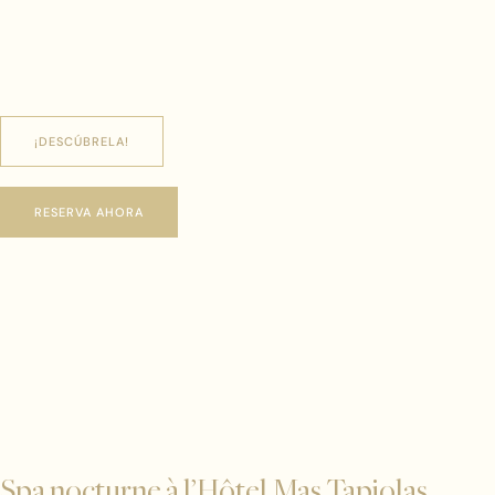
¡DESCÚBRELA!
RESERVA AHORA
Spa nocturne à l’Hôtel Mas Tapiolas