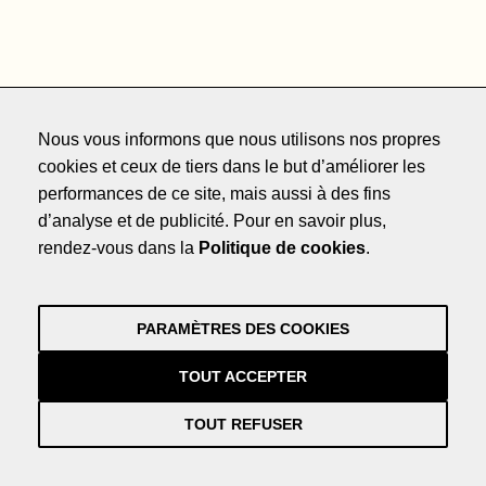
Hôtels
Nous vous informons que nous utilisons nos propres
Restaurants
cookies et ceux de tiers dans le but d’améliorer les
La Costa Brava
performances de ce site, mais aussi à des fins
Promotions
d’analyse et de publicité. Pour en savoir plus,
rendez-vous dans la
Politique de cookies
.
Magazine
Hôtels
Restaurants
PARAMÈTRES DES COOKIES
La Costa Brava
Promotions
TOUT ACCEPTER
Magazine
TOUT REFUSER
Facebook