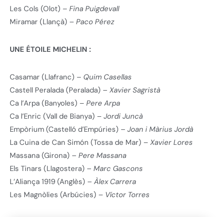
Les Cols (Olot) –
Fina Puigdevall
Miramar (Llançà) –
Paco Pérez
UNE ÉTOILE MICHELIN :
Casamar (Llafranc) –
Quim Casellas
Castell Peralada (Peralada) –
Xavier Sagristà
Ca l’Arpa (Banyoles) –
Pere Arpa
Ca l’Enric (Vall de Bianya) –
Jordi Juncà
Empòrium (Castelló d’Empúries) –
Joan i Màrius Jordà
La Cuina de Can Simón (Tossa de Mar) –
Xavier Lores
Massana (Girona) –
Pere Massana
Els Tinars (Llagostera) –
Marc Gascons
L’Aliança 1919 (Anglès) –
Àlex Carrera
Les Magnòlies (Arbúcies) –
Víctor Torres