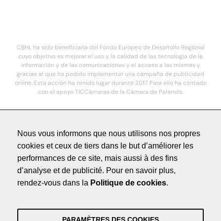
CBHL ha sido beneficiaria del Fondo Europeo de Desarrollo Regional
cuyo objetivo es mejorar el uso y la calidad de las tecnología de la
información y de las comunicaciones y el acceso a las mismas y
gracias al que ha podido implementar una campaña de publicidad
online. Esta acción ha tenido lugar durante 2017. Para ello ha contado
con el apoyo TICCámaras de la Cámara de Palamós.
© 2021. COSTA BRAVA HOTELS DE LUXE - Todos los derechos reservados
Nous vous informons que nous utilisons nos propres
cookies et ceux de tiers dans le but d’améliorer les
Méntions légales
performances de ce site, mais aussi à des fins
Politique de Confidentialité
d’analyse et de publicité. Pour en savoir plus,
Crédits
rendez-vous dans la
Politique de cookies
.
by NEORG
Méntions légales
Politique de Confidentialité
PARAMÈTRES DES COOKIES