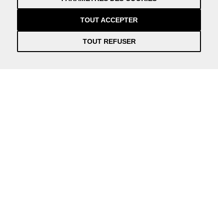
Crédits
by NEORG
TOUT ACCEPTER
TOUT REFUSER
Información práctica y actualizada sobre la Covid-19