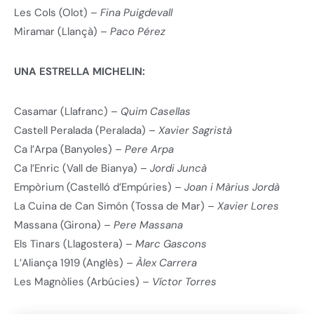
Les Cols (Olot) –
Fina Puigdevall
Miramar (Llançà) –
Paco Pérez
UNA ESTRELLA MICHELIN:
Casamar (Llafranc) –
Quim Casellas
Castell Peralada (Peralada) –
Xavier Sagristà
Ca l’Arpa (Banyoles) –
Pere Arpa
Ca l’Enric (Vall de Bianya) –
Jordi Juncà
Empòrium (Castelló d’Empúries) –
Joan i Màrius Jordà
La Cuina de Can Simón (Tossa de Mar) –
Xavier Lores
Massana (Girona) –
Pere Massana
Els Tinars (Llagostera) –
Marc Gascons
L’Aliança 1919 (Anglès) –
Àlex Carrera
Les Magnòlies (Arbúcies) –
Víctor Torres