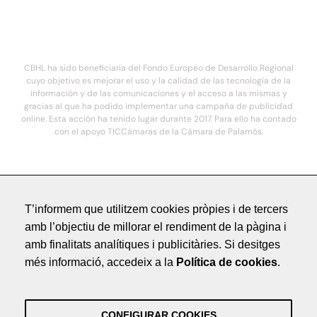
CBHL ha sido beneficiaria del Fondo Europeo de Desarrollo Regional
cuyo objetivo es mejorar el uso y la calidad de las tecnología de la
información y de las comunicaciones y el acceso a las mismas y
gracias al que ha podido implementar una campaña de publicidad
online. Esta acción ha tenido lugar durante 2017. Para ello ha contado
con el apoyo TICCámaras de la Cámara de Palamós.
© 2021. COSTA BRAVA HOTELS DE LUXE - Todos los derechos reservados
T’informem que utilitzem cookies pròpies i de tercers
Avís Legal
amb l’objectiu de millorar el rendiment de la pàgina i
Política de Privacitat
amb finalitats analítiques i publicitàries. Si desitges
Crèdits
més informació, accedeix a la
Política de cookies
.
by NEORG
Avís Legal
Política de Privacitat
CONFIGURAR COOKIES