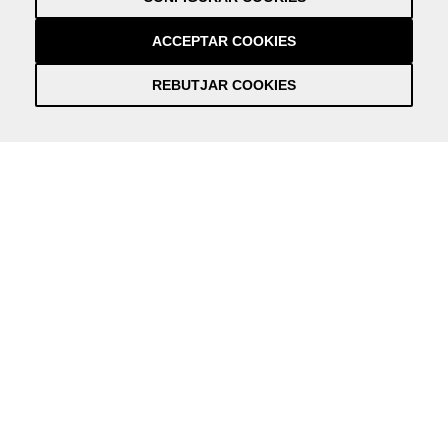
Crèdits
by NEORG
ACCEPTAR COOKIES
REBUTJAR COOKIES
Información práctica y actualizada sobre la Covid-19