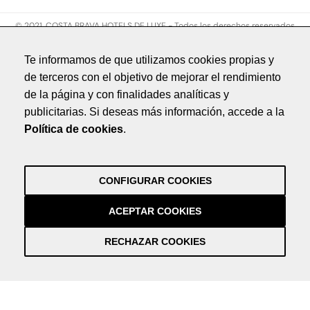
© 2021. COSTA BRAVA HOTELS DE LUXE - Todos los derechos reservados
Aviso legal
Te informamos de que utilizamos cookies propias y
Política de privacidad
de terceros con el objetivo de mejorar el rendimiento
Política de cookies
de la página y con finalidades analíticas y
Créditos
publicitarias. Si deseas más información, accede a la
by NEORG
Política de cookies
.
Aviso legal
Política de privacidad
Política de cookies
CONFIGURAR COOKIES
Créditos
by NEORG
ACEPTAR COOKIES
RECHAZAR COOKIES
Información práctica y actualizada sobre la Covid-19