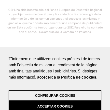
CBHL ha sido beneficiaria del Fondo Europeo de Desarrollo Regional
cuyo objetivo es mejorar el uso y la calidad de las tecnología de la
información y de las comunicaciones y el acceso a las mismas y
gracias al que ha podido implementar una campaña de publicidad
online. Esta acción ha tenido lugar durante 2017. Para ello ha contado
con el apoyo TICCámaras de la Cámara de Palamós.
© 2021. COSTA BRAVA HOTELS DE LUXE - Todos los derechos reservados
T’informem que utilitzem cookies pròpies i de tercers
Avís Legal
amb l’objectiu de millorar el rendiment de la pàgina i
Política de Privacitat
amb finalitats analítiques i publicitàries. Si desitges
Crèdits
més informació, accedeix a la
Política de cookies
.
by NEORG
Avís Legal
Política de Privacitat
CONFIGURAR COOKIES
Crèdits
by NEORG
ACCEPTAR COOKIES