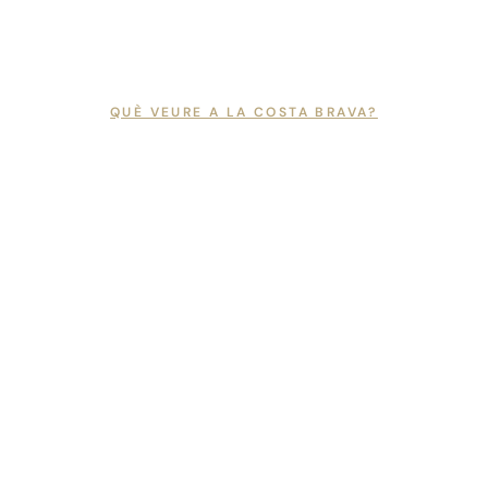
Vés
al
contingut
QUÈ VEURE A LA COSTA BRAVA?
CA
ES
EN
El litoral
FR
CATALÀ +