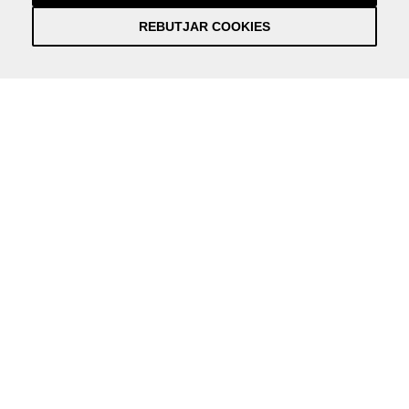
REBUTJAR COOKIES
Información práctica y actualizada sobre la Covid-19