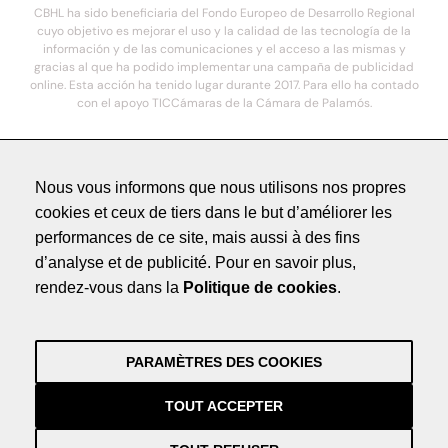
CBHL ha sido beneficiaria del Fondo Europeo de Desarrollo Regional
cuyo objetivo es mejorar el uso y la calidad de las tecnología de la
información y de las comunicaciones y el acceso a las mismas y
gracias al que ha podido implementar una campaña de publicidad
online. Esta acción ha tenido lugar durante 2017. Para ello ha contado
con el apoyo TICCámaras de la Cámara de Palamós.
© 2021. COSTA BRAVA HOTELS DE LUXE - Todos los derechos reservados
Nous vous informons que nous utilisons nos propres
cookies et ceux de tiers dans le but d’améliorer les
Méntions légales
performances de ce site, mais aussi à des fins
Politique de Confidentialité
d’analyse et de publicité. Pour en savoir plus,
Crédits
rendez-vous dans la
Politique de cookies
.
by NEORG
Méntions légales
Politique de Confidentialité
PARAMÈTRES DES COOKIES
Crédits
by NEORG
TOUT ACCEPTER