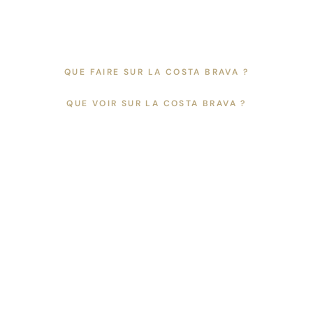
Aller
au
contenu
QUE FAIRE SUR LA COSTA BRAVA ?
FR
ES
EN
QUE VOIR SUR LA COSTA BRAVA ?
CA
CATALÀ +
Bar/chill-out