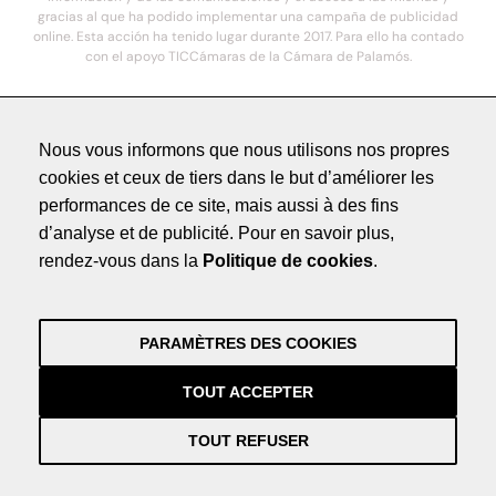
gracias al que ha podido implementar una campaña de publicidad
online. Esta acción ha tenido lugar durante 2017. Para ello ha contado
con el apoyo TICCámaras de la Cámara de Palamós.
© 2021. COSTA BRAVA HOTELS DE LUXE - Todos los derechos reservados
Nous vous informons que nous utilisons nos propres
cookies et ceux de tiers dans le but d’améliorer les
Méntions légales
performances de ce site, mais aussi à des fins
Politique de Confidentialité
d’analyse et de publicité. Pour en savoir plus,
Crédits
rendez-vous dans la
Politique de cookies
.
by NEORG
Méntions légales
Politique de Confidentialité
PARAMÈTRES DES COOKIES
Crédits
by NEORG
TOUT ACCEPTER
TOUT REFUSER
Información práctica y actualizada sobre la Covid-19