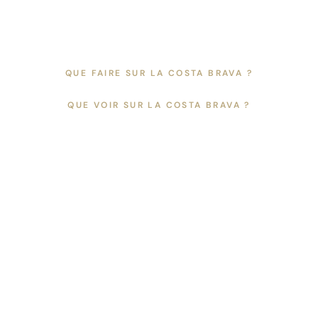
Aller
au
contenu
QUE FAIRE SUR LA COSTA BRAVA ?
FR
ES
EN
QUE VOIR SUR LA COSTA BRAVA ?
CA
CATALÀ +
Hôtels de plage