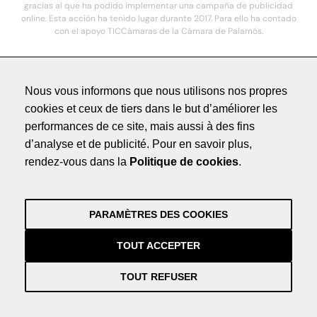
gracias al que ha podido implementar una campaña de publicidad
online. Esta acción ha tenido lugar durante 2017. Para ello ha contado
con el apoyo TICCámaras de la Cámara de Palamós.
© 2021. COSTA BRAVA HOTELS DE LUXE - Todos los derechos reservados
Nous vous informons que nous utilisons nos propres
cookies et ceux de tiers dans le but d’améliorer les
Méntions légales
performances de ce site, mais aussi à des fins
Politique de Confidentialité
d’analyse et de publicité. Pour en savoir plus,
Crédits
rendez-vous dans la
Politique de cookies
.
by NEORG
Méntions légales
Politique de Confidentialité
PARAMÈTRES DES COOKIES
Crédits
by NEORG
TOUT ACCEPTER
TOUT REFUSER
Información práctica y actualizada sobre la Covid-19