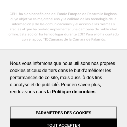
CBHL ha sido beneficiaria del Fondo Europeo de Desarrollo Regional
cuyo objetivo es mejorar el uso y la calidad de las tecnología de la
información y de las comunicaciones y el acceso a las mismas y
gracias al que ha podido implementar una campaña de publicidad
online. Esta acción ha tenido lugar durante 2017. Para ello ha contado
con el apoyo TICCámaras de la Cámara de Palamós.
© 2021. COSTA BRAVA HOTELS DE LUXE - Todos los derechos reservados
Nous vous informons que nous utilisons nos propres
cookies et ceux de tiers dans le but d’améliorer les
Méntions légales
performances de ce site, mais aussi à des fins
Politique de Confidentialité
d’analyse et de publicité. Pour en savoir plus,
Crédits
rendez-vous dans la
Politique de cookies
.
by NEORG
Méntions légales
Politique de Confidentialité
PARAMÈTRES DES COOKIES
Crédits
by NEORG
TOUT ACCEPTER