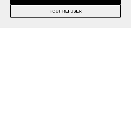
TOUT REFUSER
Información práctica y actualizada sobre la Covid-19