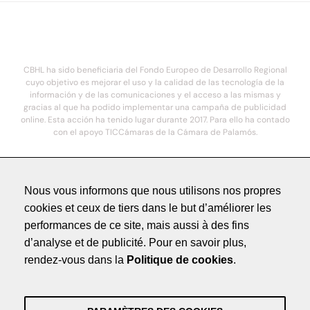
CBHL ha sido beneficiaria del Fondo Europeo de Desarrollo Regional
cuyo objetivo es mejorar el uso y la calidad de las tecnología de la
información y de las comunicaciones y el acceso a las mismas y
gracias al que ha podido implementar una campaña de publicidad
online. Esta acción ha tenido lugar durante 2017. Para ello ha contado
con el apoyo TICCámaras de la Cámara de Palamós.
© 2021. COSTA BRAVA HOTELS DE LUXE - Todos los derechos reservados
Nous vous informons que nous utilisons nos propres
cookies et ceux de tiers dans le but d’améliorer les
Méntions légales
performances de ce site, mais aussi à des fins
Politique de Confidentialité
d’analyse et de publicité. Pour en savoir plus,
Crédits
rendez-vous dans la
Politique de cookies
.
by NEORG
Méntions légales
Politique de Confidentialité