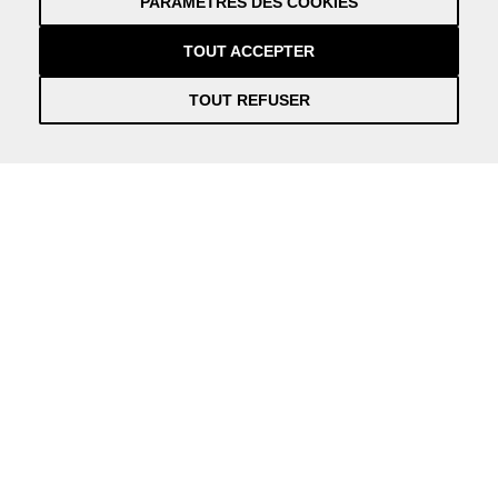
PARAMÈTRES DES COOKIES
Crédits
by NEORG
TOUT ACCEPTER
TOUT REFUSER
Información práctica y actualizada sobre la Covid-19