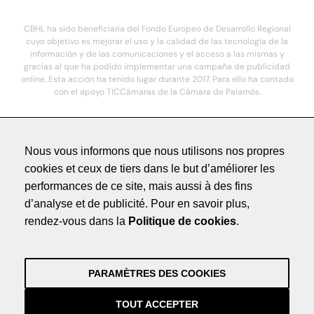
CBHL ha sido beneficiaria del Fondo Europeo de Desarrollo Regional
cuyo objetivo es mejorar el uso y la calidad de las tecnología de la
información y de las comunicaciones y el acceso a las mismas y
gracias al que ha podido implementar una campaña de publicidad
online. Esta acción ha tenido lugar durante 2017. Para ello ha contado
con el apoyo TICCámaras de la Cámara de Palamós.
© 2021. COSTA BRAVA HOTELS DE LUXE - Todos los derechos reservados
Nous vous informons que nous utilisons nos propres
cookies et ceux de tiers dans le but d’améliorer les
Méntions légales
performances de ce site, mais aussi à des fins
Politique de Confidentialité
d’analyse et de publicité. Pour en savoir plus,
Crédits
rendez-vous dans la
Politique de cookies
.
by NEORG
Méntions légales
Politique de Confidentialité
PARAMÈTRES DES COOKIES
Crédits
by NEORG
TOUT ACCEPTER