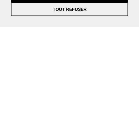
TOUT REFUSER
Información práctica y actualizada sobre la Covid-19