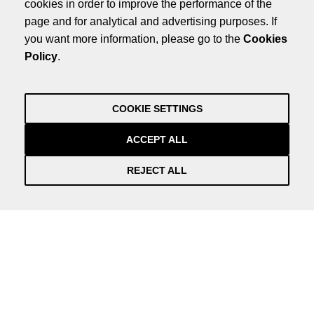
cookies in order to improve the performance of the
Legal Note
page and for analytical and advertising purposes. If
Privacy Policy
you want more information, please go to the
Cookies
Credits
Policy
.
by NEORG
Legal Note
Privacy Policy
COOKIE SETTINGS
Credits
by NEORG
ACCEPT ALL
REJECT ALL
Información práctica y actualizada sobre la Covid-19