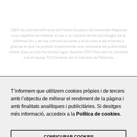
CBHL ha sido beneficiaria del Fondo Europeo de Desarrollo Regional
cuyo objetivo es mejorar el uso y la calidad de las tecnología de la
información y de las comunicaciones y el acceso a las mismas y
gracias al que ha podido implementar una campaña de publicidad
online. Esta acción ha tenido lugar durante 2017. Para ello ha contado
con el apoyo TICCámaras de la Cámara de Palamós.
© 2021. COSTA BRAVA HOTELS DE LUXE - Todos los derechos reservados
T’informem que utilitzem cookies pròpies i de tercers
Avís Legal
amb l’objectiu de millorar el rendiment de la pàgina i
Política de Privacitat
amb finalitats analítiques i publicitàries. Si desitges
Crèdits
més informació, accedeix a la
Política de cookies
.
by NEORG
Avís Legal
Política de Privacitat
CONFIGURAR COOKIES