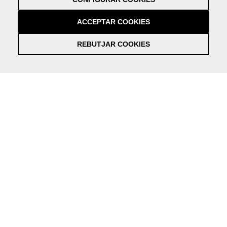
Crèdits
by NEORG
ACCEPTAR COOKIES
REBUTJAR COOKIES
Información práctica y actualizada sobre la Covid-19