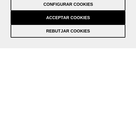
CONFIGURAR COOKIES
Crèdits
by NEORG
ACCEPTAR COOKIES
REBUTJAR COOKIES
Información práctica y actualizada sobre la Covid-19