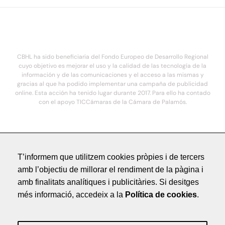
CBHL ha sido beneficiaria del Fondo Europeo de Desarrollo Regional
cuyo objetivo es mejorar el uso y la calidad de las tecnología de la
información y de las comunicaciones y el acceso a las mismas y
gracias al que ha podido implementar una campaña de publicidad
online. Esta acción ha tenido lugar durante 2017. Para ello ha contado
con el apoyo TICCámaras de la Cámara de Palamós.
© 2021. COSTA BRAVA HOTELS DE LUXE - Todos los derechos reservados
T’informem que utilitzem cookies pròpies i de tercers
Avís Legal
amb l’objectiu de millorar el rendiment de la pàgina i
Política de Privacitat
amb finalitats analítiques i publicitàries. Si desitges
Crèdits
més informació, accedeix a la
Política de cookies
.
by NEORG
Avís Legal
Política de Privacitat