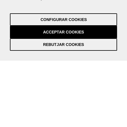
by NEORG
Avís Legal
Política de Privacitat
CONFIGURAR COOKIES
Crèdits
by NEORG
ACCEPTAR COOKIES
REBUTJAR COOKIES
Información práctica y actualizada sobre la Covid-19