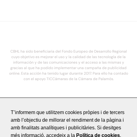
CBHL ha sido beneficiaria del Fondo Europeo de Desarrollo Regional
cuyo objetivo es mejorar el uso y la calidad de las tecnología de la
información y de las comunicaciones y el acceso a las mismas y
gracias al que ha podido implementar una campaña de publicidad
online. Esta acción ha tenido lugar durante 2017. Para ello ha contado
con el apoyo TICCámaras de la Cámara de Palamós.
© 2021. COSTA BRAVA HOTELS DE LUXE - Todos los derechos reservados
T’informem que utilitzem cookies pròpies i de tercers
Avís Legal
amb l’objectiu de millorar el rendiment de la pàgina i
Política de Privacitat
amb finalitats analítiques i publicitàries. Si desitges
Crèdits
més informació, accedeix a la
Política de cookies
.