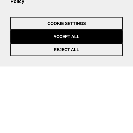
Policy
.
by NEORG
Legal Note
Privacy Policy
COOKIE SETTINGS
Credits
by NEORG
ACCEPT ALL
REJECT ALL
Información práctica y actualizada sobre la Covid-19