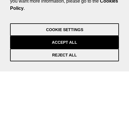
you want more information, please go to the
Cookies
Credits
Policy
.
by NEORG
Legal Note
Privacy Policy
COOKIE SETTINGS
Credits
by NEORG
ACCEPT ALL
REJECT ALL
Información práctica y actualizada sobre la Covid-19