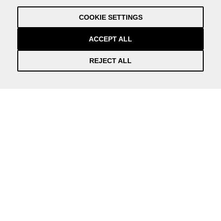
Privacy Policy
COOKIE SETTINGS
Credits
by NEORG
ACCEPT ALL
REJECT ALL
Información práctica y actualizada sobre la Covid-19