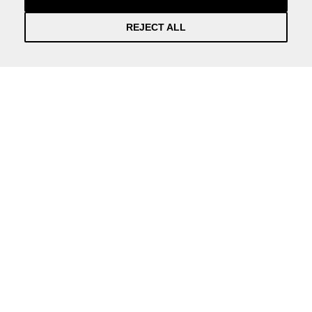
REJECT ALL
Información práctica y actualizada sobre la Covid-19