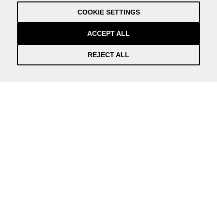
Privacy Policy
COOKIE SETTINGS
Credits
by NEORG
ACCEPT ALL
REJECT ALL
Información práctica y actualizada sobre la Covid-19