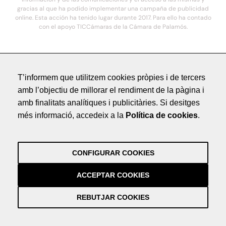
gracias al que ha podido implementar una campaña de publicidad
online. Esta acción ha tenido lugar durante 2017. Para ello ha contado
con el apoyo TICCámaras de la Cámara de Palamós.
© 2021. COSTA BRAVA HOTELS DE LUXE - Todos los derechos reservados
T’informem que utilitzem cookies pròpies i de tercers
Avís Legal
amb l’objectiu de millorar el rendiment de la pàgina i
Política de Privacitat
amb finalitats analítiques i publicitàries. Si desitges
Crèdits
més informació, accedeix a la
Política de cookies
.
by NEORG
Avís Legal
Política de Privacitat
CONFIGURAR COOKIES
Crèdits
by NEORG
ACCEPTAR COOKIES
REBUTJAR COOKIES
Información práctica y actualizada sobre la Covid-19