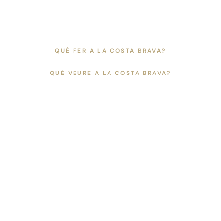
Vés
al
contingut
QUÈ FER A LA COSTA BRAVA?
CA
ES
EN
QUÈ VEURE A LA COSTA BRAVA?
FR
CATALÀ +
Vistes al Mar