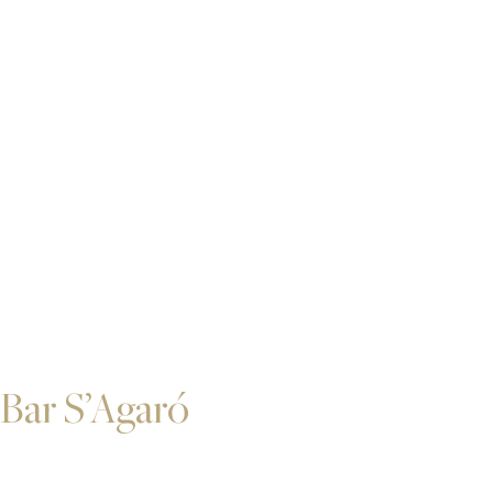
Bar S’Agaró