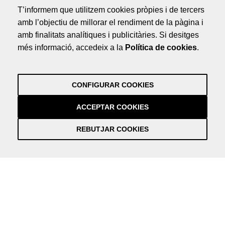
T’informem que utilitzem cookies pròpies i de tercers
Avís Legal
amb l’objectiu de millorar el rendiment de la pàgina i
Política de Privacitat
amb finalitats analítiques i publicitàries. Si desitges
Crèdits
més informació, accedeix a la
Política de cookies
.
by NEORG
Avís Legal
Política de Privacitat
CONFIGURAR COOKIES
Crèdits
by NEORG
ACCEPTAR COOKIES
REBUTJAR COOKIES
Información práctica y actualizada sobre la Covid-19