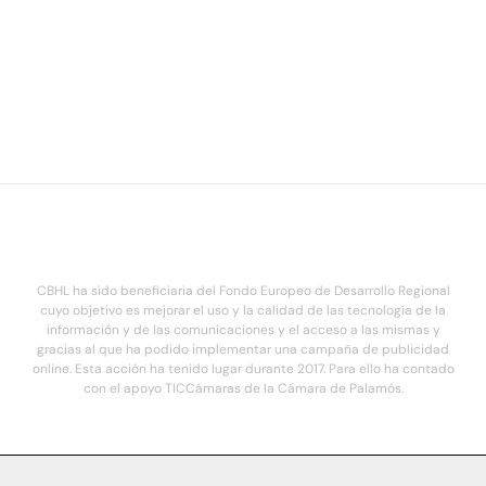
CBHL ha sido beneficiaria del Fondo Europeo de Desarrollo Regional
cuyo objetivo es mejorar el uso y la calidad de las tecnología de la
información y de las comunicaciones y el acceso a las mismas y
gracias al que ha podido implementar una campaña de publicidad
online. Esta acción ha tenido lugar durante 2017. Para ello ha contado
con el apoyo TICCámaras de la Cámara de Palamós.
© 2021. COSTA BRAVA HOTELS DE LUXE - Todos los derechos reservados