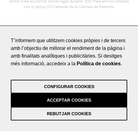
online. Esta acción ha tenido lugar durante 2017. Para ello ha contado
con el apoyo TICCámaras de la Cámara de Palamós.
© 2021. COSTA BRAVA HOTELS DE LUXE - Todos los derechos reservados
T’informem que utilitzem cookies pròpies i de tercers
Avís Legal
amb l’objectiu de millorar el rendiment de la pàgina i
Política de Privacitat
amb finalitats analítiques i publicitàries. Si desitges
Crèdits
més informació, accedeix a la
Política de cookies
.
by NEORG
Avís Legal
Política de Privacitat
CONFIGURAR COOKIES
Crèdits
by NEORG
ACCEPTAR COOKIES
REBUTJAR COOKIES
Información práctica y actualizada sobre la Covid-19