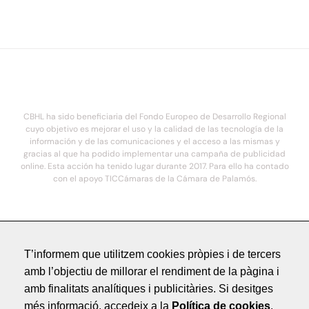
CBHL ha sido beneficiaria del Fondo Europeo de Desarrollo Regional
cuyo objetivo es mejorar el uso y la calidad de las tecnología de la
información y de las comunicaciones y el acceso a las mismas y
gracias al que ha podido implementar una campaña de publicidad
online. Esta acción ha tenido lugar durante 2017. Para ello ha contado
con el apoyo TICCámaras de la Cámara de Palamós.
© 2021. COSTA BRAVA HOTELS DE LUXE - Todos los derechos reservados
T’informem que utilitzem cookies pròpies i de tercers
Avís Legal
amb l’objectiu de millorar el rendiment de la pàgina i
Política de Privacitat
amb finalitats analítiques i publicitàries. Si desitges
Crèdits
més informació, accedeix a la
Política de cookies
.