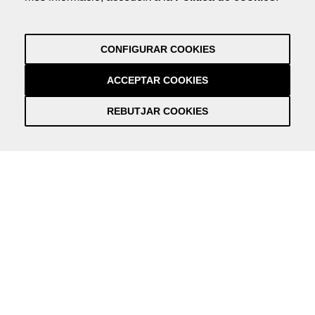
by NEORG
Avís Legal
Política de Privacitat
CONFIGURAR COOKIES
Crèdits
by NEORG
ACCEPTAR COOKIES
REBUTJAR COOKIES
Información práctica y actualizada sobre la Covid-19