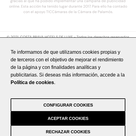
gracias al que ha podido implementar una campaña de publicidad
online. Esta acción ha tenido lugar durante 2017. Para ello ha contado
con el apoyo TICCámaras de la Cámara de Palamós.
© 2021. COSTA BRAVA HOTELS DE LUXE - Todos los derechos reservados
Aviso legal
Te informamos de que utilizamos cookies propias y
Política de privacidad
de terceros con el objetivo de mejorar el rendimiento
Política de cookies
de la página y con finalidades analíticas y
Créditos
publicitarias. Si deseas más información, accede a la
by NEORG
Política de cookies
.
Aviso legal
Política de privacidad
Política de cookies
CONFIGURAR COOKIES
Créditos
by NEORG
ACEPTAR COOKIES
RECHAZAR COOKIES