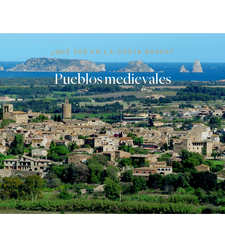
Saltar
al
contenido
¿QUÉ VER EN LA COSTA BRAVA?
ES
EN
FR
Pueblos medievales
CA
CATALÀ +