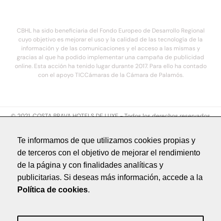
CBHL ha sido beneficiaria del Fondo Europeo de Desarrollo Regional
cuyo objetivo es mejorar el uso y la calidad de las tecnología de la
información y de las comunicaciones y el acceso a las mismas y
gracias al que ha podido implementar una campaña de publicidad
online. Esta acción ha tenido lugar durante 2017. Para ello ha contado
con el apoyo TICCámaras de la Cámara de Palamós.
© 2021. COSTA BRAVA HOTELS DE LUXE - Todos los derechos reservados
Aviso legal
Te informamos de que utilizamos cookies propias y
Política de privacidad
de terceros con el objetivo de mejorar el rendimiento
Política de cookies
de la página y con finalidades analíticas y
Créditos
publicitarias. Si deseas más información, accede a la
by NEORG
Política de cookies
.
Aviso legal
Política de privacidad
Política de cookies