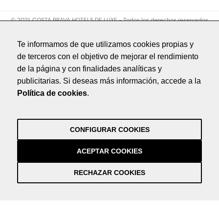
© 2021. COSTA BRAVA HOTELS DE LUXE - Todos los derechos reservados
Aviso legal
Te informamos de que utilizamos cookies propias y
Política de privacidad
de terceros con el objetivo de mejorar el rendimiento
Política de cookies
de la página y con finalidades analíticas y
Créditos
publicitarias. Si deseas más información, accede a la
by NEORG
Política de cookies
.
Aviso legal
Política de privacidad
Política de cookies
CONFIGURAR COOKIES
Créditos
by NEORG
ACEPTAR COOKIES
RECHAZAR COOKIES
Información práctica y actualizada sobre la Covid-19