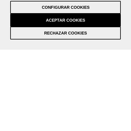
Política de cookies
CONFIGURAR COOKIES
Créditos
by NEORG
ACEPTAR COOKIES
RECHAZAR COOKIES
Información práctica y actualizada sobre la Covid-19