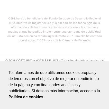
CBHL ha sido beneficiaria del Fondo Europeo de Desarrollo Regional
cuyo objetivo es mejorar el uso y la calidad de las tecnología de la
información y de las comunicaciones y el acceso a las mismas y
gracias al que ha podido implementar una campaña de publicidad
online. Esta acción ha tenido lugar durante 2017. Para ello ha contado
con el apoyo TICCámaras de la Cámara de Palamós.
© 2021. COSTA BRAVA HOTELS DE LUXE - Todos los derechos reservados
Aviso legal
Te informamos de que utilizamos cookies propias y
Política de privacidad
de terceros con el objetivo de mejorar el rendimiento
Política de cookies
de la página y con finalidades analíticas y
Créditos
publicitarias. Si deseas más información, accede a la
by NEORG
Política de cookies
.
Aviso legal
Política de privacidad