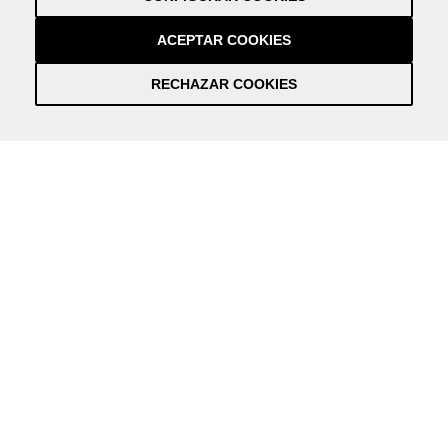
Créditos
by NEORG
ACEPTAR COOKIES
RECHAZAR COOKIES
Información práctica y actualizada sobre la Covid-19