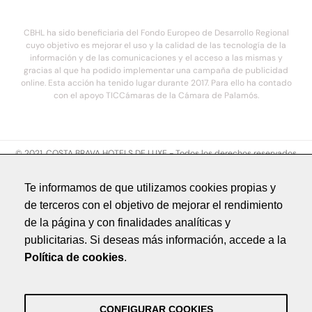
CBHL ha sido beneficiaria del Fondo Europeo de Desarrollo Regional
cuyo objetivo es mejorar el uso y la calidad de las tecnología de la
información y de las comunicaciones y el acceso a las mismas y
gracias al que ha podido implementar una campaña de publicidad
online. Esta acción ha tenido lugar durante 2017. Para ello ha contado
con el apoyo TICCámaras de la Cámara de Palamós.
© 2021. COSTA BRAVA HOTELS DE LUXE - Todos los derechos reservados
Aviso legal
Te informamos de que utilizamos cookies propias y
Política de privacidad
de terceros con el objetivo de mejorar el rendimiento
Política de cookies
de la página y con finalidades analíticas y
Créditos
publicitarias. Si deseas más información, accede a la
by NEORG
Política de cookies
.
Aviso legal
Política de privacidad
Política de cookies
CONFIGURAR COOKIES