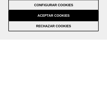
Política de cookies
CONFIGURAR COOKIES
Créditos
by NEORG
ACEPTAR COOKIES
RECHAZAR COOKIES
Información práctica y actualizada sobre la Covid-19