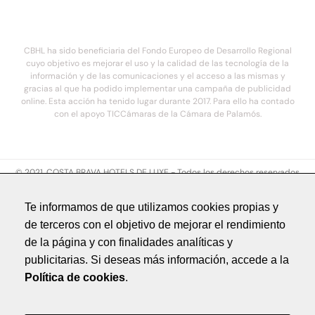
CBHL ha sido beneficiaria del Fondo Europeo de Desarrollo Regional
cuyo objetivo es mejorar el uso y la calidad de las tecnología de la
información y de las comunicaciones y el acceso a las mismas y
gracias al que ha podido implementar una campaña de publicidad
online. Esta acción ha tenido lugar durante 2017. Para ello ha contado
con el apoyo TICCámaras de la Cámara de Palamós.
© 2021. COSTA BRAVA HOTELS DE LUXE - Todos los derechos reservados
Aviso legal
Te informamos de que utilizamos cookies propias y
Política de privacidad
de terceros con el objetivo de mejorar el rendimiento
Política de cookies
de la página y con finalidades analíticas y
Créditos
publicitarias. Si deseas más información, accede a la
by NEORG
Política de cookies
.
Aviso legal
Política de privacidad